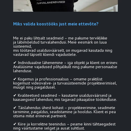
Miks valida koostööks just meie ettevõte?
Me ei paku lihtsalt seadmeid – me pakume terviklikke
ja läbimõeldud turvalahendusi. Meie eesmärk on luua
süsteemid,
mis töötavad usaldusväärselt, on mugavad kasutada ning
vastavad täpselt kliendi vajadustele.
✔ Individuaalne lähenemine – iga objekt ja klient on erinev.
Analüüsime vajadused põhjalikult ning pakume personaalse
lahenduse.
✔ Kogemus ja professionaalsus – omame praktilist
kogemust videovalve- ja turvasüsteemide projekteerimisel,
müügil ning paigaldusel.
✔ Kvaliteetsed seadmed – kasutame usaldusväärseid ja
kaasaegseid lahendusi, mis tagavad pikaajalise töökindluse.
✔ Täislahendus ühest kohast – projekteerimine, seadmete
tarnimine, paigaldus, seadistamine ja hooldus. Klient ei pea
otsima mitut erinevat partnerit.
✔ Kiire ja korrektne teenindus – peame kinni tähtaegadest
ning väärtustame selget ja ausat suhtlust.